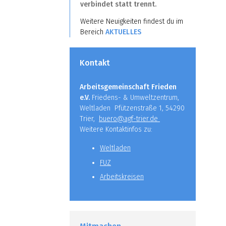
verbindet statt trennt.
Weitere Neuigkeiten findest du im
Bereich
AKTUELLES
Kontakt
Arbeitsgemeinschaft Frieden
e.V.
Friedens- & Umweltzentrum,
Weltladen Pfützenstraße 1, 54290
Trier,
buero@agf-trier.de
Weitere Kontaktinfos zu:
Weltladen
FUZ
Arbeitskreisen