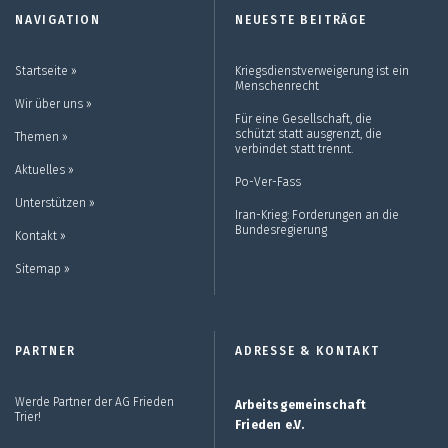
NAVIGATION
NEUESTE BEITRÄGE
Startseite ››
Kriegsdienstverweigerung ist ein
Menschenrecht
Wir über uns ››
Für eine Gesellschaft, die
schützt statt ausgrenzt, die
Themen ››
verbindet statt trennt.
Aktuelles ››
Po-Ver-Fass
Unterstützen ››
Iran-Krieg: Forderungen an die
Bundesregierung
Kontakt ››
Sitemap ››
PARTNER
ADRESSE & KONTAKT
Werde Partner der AG Frieden
Arbeitsgemeinschaft
Trier!
Frieden e.V.