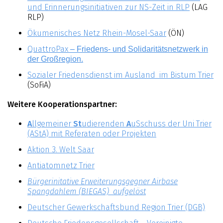
und Erinnerungsinitiativen zur NS-Zeit in RLP
(LAG
RLP)
Ökumenisches Netz Rhein-Mosel-Saar
(ÖN)
QuattroPax
– Friedens- und Solidaritätsnetzwerk in
der Großregion.
Sozialer Friedensdienst im Ausland im Bistum Trier
(SoFiA)
Weitere Kooperationspartner:
A
llgemeiner
St
udierenden
A
uSschuss der Uni Trier
(AStA) mit Referaten oder Projekten
Aktion 3. Welt Saar
Antiatomnetz Trier
Bürgerinitative Erweiterungsgegner Airbase
Spangdahlem (BIEGAS) aufgelöst
Deutscher Gewerkschaftsbund Region Trier (DGB)