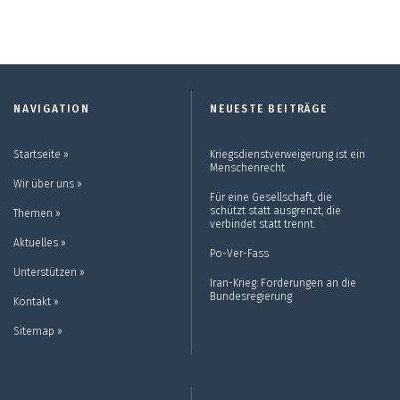
NAVIGATION
NEUESTE BEITRÄGE
Startseite ››
Kriegsdienstverweigerung ist ein
Menschenrecht
Wir über uns ››
Für eine Gesellschaft, die
schützt statt ausgrenzt, die
Themen ››
verbindet statt trennt.
Aktuelles ››
Po-Ver-Fass
Unterstützen ››
Iran-Krieg: Forderungen an die
Bundesregierung
Kontakt ››
Sitemap ››