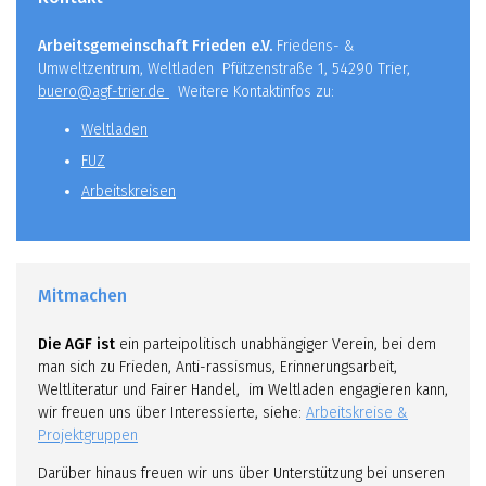
Arbeitsgemeinschaft Frieden e.V.
Friedens- &
Umweltzentrum, Weltladen Pfützenstraße 1, 54290 Trier,
buero@agf-trier.de
Weitere Kontaktinfos zu:
Weltladen
FUZ
Arbeitskreisen
Mitmachen
Die AGF ist
ein parteipolitisch unabhängiger Verein, bei dem
man sich zu Frieden, Anti-rassismus, Erinnerungsarbeit,
Weltliteratur und Fairer Handel, im Weltladen engagieren kann,
wir freuen uns über Interessierte, siehe:
Arbeitskreise &
Projektgruppen
Darüber hinaus freuen wir uns über Unterstützung bei unseren