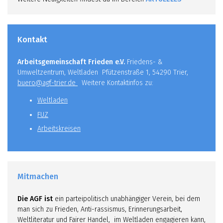
Kontakt
Arbeitsgemeinschaft Frieden e.V.
Friedens- &
Umweltzentrum, Weltladen Pfützenstraße 1, 54290 Trier,
buero@agf-trier.de
Weitere Kontaktinfos zu:
Weltladen
FUZ
Arbeitskreisen
Mitmachen
Die AGF ist
ein parteipolitisch unabhängiger Verein, bei dem
man sich zu Frieden, Anti-rassismus, Erinnerungsarbeit,
Weltliteratur und Fairer Handel, im Weltladen engagieren kann,