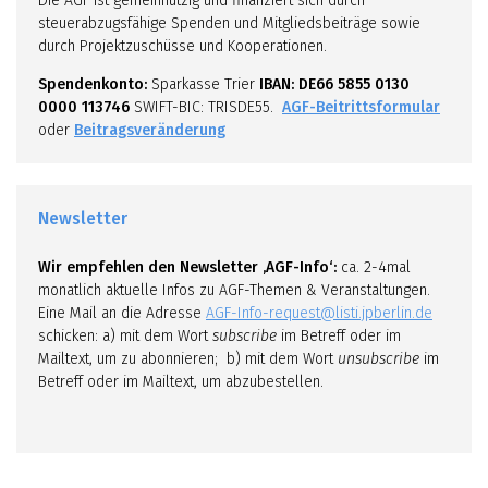
Die AGF ist gemeinnützig und finanziert sich durch
steuerabzugsfähige Spenden und Mitgliedsbeiträge sowie
durch Projektzuschüsse und Kooperationen.
Spendenkonto:
Sparkasse Trier
IBAN: DE66 5855 0130
0000 113746
SWIFT-BIC: TRISDE55.
AGF-Beitrittsformular
oder
Beitragsveränderung
Newsletter
Wir empfehlen den Newsletter ‚AGF-Info‘:
ca. 2-4mal
monatlich aktuelle Infos zu AGF-Themen & Veranstaltungen.
Eine Mail an die Adresse
AGF-Info-request@listi.jpberlin.de
schicken: a) mit dem Wort
subscribe
im Betreff oder im
Mailtext, um zu abonnieren; b) mit dem Wort
unsubscribe
im
Betreff oder im Mailtext, um abzubestellen.