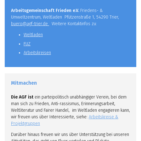
Arbeitsgemeinschaft Frieden e.V.
Friedens- &
Umweltzentrum, Weltladen Pfützenstraße 1, 54290 Trier,
buero@agf-trier.de
Weitere Kontaktinfos zu:
Weltladen
FUZ
Arbeitskreisen
Mitmachen
Die AGF ist
ein parteipolitisch unabhängiger Verein, bei dem
man sich zu Frieden, Anti-rassismus, Erinnerungsarbeit,
Weltliteratur und Fairer Handel, im Weltladen engagieren kann,
wir freuen uns über Interessierte, siehe:
Arbeitskreise &
Projektgruppen
Darüber hinaus freuen wir uns über Unterstützung bei unseren