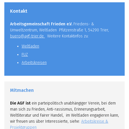
Kontakt
Arbeitsgemeinschaft Frieden e.V.
Friedens- &
Umweltzentrum, Weltladen Pfützenstraße 1, 54290 Trier,
buero@agf-trier.de
Weitere Kontaktinfos zu:
Weltladen
FUZ
Arbeitskreisen
Mitmachen
Die AGF ist
ein parteipolitisch unabhängiger Verein, bei dem
man sich zu Frieden, Anti-rassismus, Erinnerungsarbeit,
Weltliteratur und Fairer Handel, im Weltladen engagieren kann,
wir freuen uns über Interessierte, siehe:
Arbeitskreise &
Projektgruppen