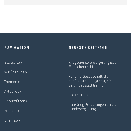
NAVIGATION
NEUESTE BEITRÄGE
Startseite ››
Kriegsdienstverweigerung ist ein
Menschenrecht
Wir über uns ››
Für eine Gesellschaft, die
schützt statt ausgrenzt, die
Themen ››
verbindet statt trennt.
Aktuelles ››
Po-Ver-Fass
Unterstützen ››
Iran-Krieg: Forderungen an die
Bundesregierung
Kontakt ››
Sitemap ››