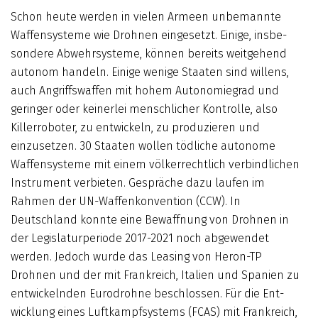
Schon heute werden in vielen Armeen unbemannte
Waffensysteme wie Drohnen einge­setzt. Einige, ins­be­
sondere Abwehrsysteme, können bereits weitgehend
autonom handeln. Einige wenige Staaten sind willens,
auch Angriffswaffen mit hohem Autonomiegrad und
geringer oder keinerlei mensch­licher Kontrolle, also
Killerroboter, zu entwickeln, zu produzieren und
einzusetzen. 30 Staaten wollen tödliche autonome
Waffen­systeme mit einem völkerrechtlich verbindlichen
Instrument verbieten. Gespräche dazu laufen im
Rahmen der UN-Waffenkonvention (CCW). In
Deutschland konnte eine Bewaffnung von Drohnen in
der Legislatur­periode 2017-2021 noch abgewendet
werden. Jedoch wurde das Leasing von Heron-TP
Drohnen und der mit Frank­reich, Italien und Spanien zu
ent­wickelnden Eurodrohne beschlossen. Für die Ent­
wicklung eines Luftkampf­systems (FCAS) mit Frankreich,