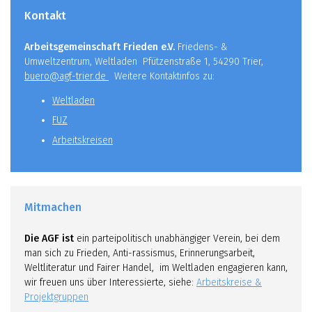
Kontakt
Arbeitsgemeinschaft Frieden e.V.
Friedens- &
Umweltzentrum, Weltladen Pfützenstraße 1, 54290 Trier,
buero@agf-trier.de
Weitere Kontaktinfos zu:
Weltladen
FUZ
Arbeitskreisen
Mitmachen
Die AGF ist
ein parteipolitisch unabhängiger Verein, bei dem
man sich zu Frieden, Anti-rassismus, Erinnerungsarbeit,
Weltliteratur und Fairer Handel, im Weltladen engagieren kann,
wir freuen uns über Interessierte, siehe:
Arbeitskreise &
Projektgruppen