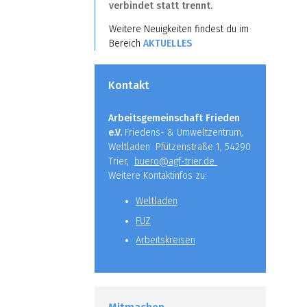
verbindet statt trennt.
Weitere Neuigkeiten findest du im
Bereich
AKTUELLES
Kontakt
Arbeitsgemeinschaft Frieden
e.V.
Friedens- & Umweltzentrum,
Weltladen Pfützenstraße 1, 54290
Trier,
buero@agf-trier.de
Weitere Kontaktinfos zu:
Weltladen
FUZ
Arbeitskreisen