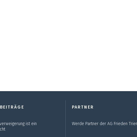
 BEITRÄGE
PARTNER
verweigerung ist ein
Werde Partner der AG Frieden Trier
cht