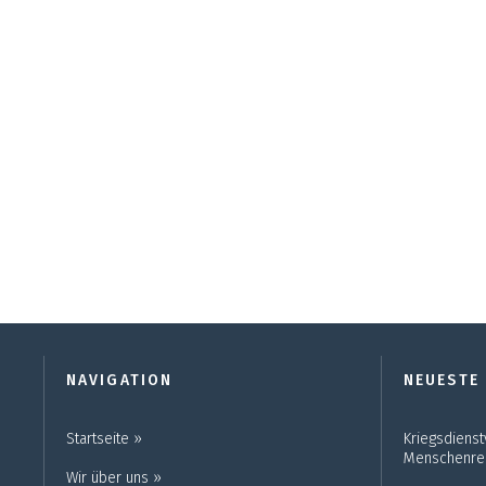
NAVIGATION
NEUESTE
Startseite ››
Kriegsdienst
Menschenre
Wir über uns ››