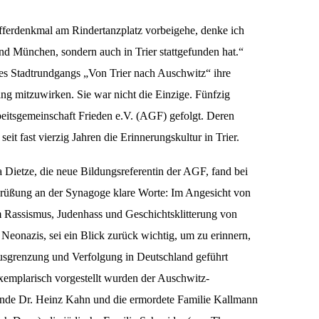
fferdenkmal am Rindertanzplatz vorbeigehe, denke ich
und München, sondern auch in Trier stattgefunden hat.“
es Stadtrundgangs „Von Trier nach Auschwitz“ ihre
ng mitzuwirken. Sie war nicht die Einzige. Fünfzig
itsgemeinschaft Frieden e.V. (AGF) gefolgt. Deren
seit fast vierzig Jahren die Erinnerungskultur in Trier.
 Dietze,
die neue Bildungsreferentin der AGF, fand bei
grüßung an der Synagoge klare Worte: Im Angesicht von
m Rassismus, Judenhass und Geschichtsklitterung von
eonazis, sei ein Blick zurück wichtig, um zu erinnern,
sgrenzung und Verfolgung in Deutschland geführt
xemplarisch vorgestellt wurden der Auschwitz-
nde Dr. Heinz Kahn und die ermordete Familie Kallmann