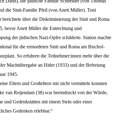
ich Dann), die jüdische Familie Schneider (von Thomas
d die Sinti-Familie Pfeil (von Anett Müller). Toni
 berichtete über die Diskriminierung der Sinti und Roma
5, bevor Anett Müller die Entrechtung und
pung der jüdischen Nazi-Opfer schilderte. Station machte
nkmal für die ermordeten Sinti und Roma am Bischof-
zplatz. So erfuhren die Teilnehmer:innen mehr über die
 der Machtübergabe an Hitler (1933) und der Befreiung
uar 1945.
ine Eltern und Großeltern mir nicht vermitteln konnten
ske van Reijendam (38) war beeindruckt von der Würde,
ne und Gedenkstätten mit einem Stein oder einer
liches Gedenken erlebbar.“