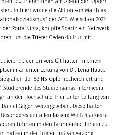
hten 150 Trierer:innen am Abend den Opfern
sten. Initiiert wurde die Aktion von Matthias
Nationalsozialismus“ der AGF. Wie schon 2022
r der Porta Nigra, knüpfte Spartz ein Netzwerk
oren, um die Trierer Gedenkkultur mit
tudierende der Universität hatten in einem
ptseminar unter Leitung von Dr. Lena Haase
Biografien der 82 NS-Opfer recherchiert und
1 Studierende des Studiengangs Intermedia
gn an der Hochschule Trier unter Leitung von
. Daniel Gilgen weitergegeben. Diese hatten
 Besonderes einfallen lassen: Weiß markierte
spuren führten in den Brunnenhof hinein zu
den hatten in der Trierer Fußgängerzone