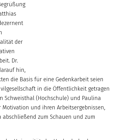
 Begrüßung
atthias
rdezernent
h
lität der
ativen
eit. Dr.
darauf hin,
kten die Basis für eine Gedenkarbeit seien
ilgesellschaft in die Öffentlichkeit getragen
an Schweisthal (Hochschule) und Paulina
er Motivation und ihren Arbeitsergebnissen,
den abschließend zum Schauen und zum