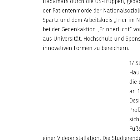
Hadamars durch die US-Truppen, gedac
der Patientenmorde der Nationalsoziali
Spartz und dem Arbeitskreis „Trier im 
bei der Gedenkaktion „ErinnerLicht“ vo
aus Universität, Hochschule und Spons
innovativen Formen zu bereichern.
17 S
Hau
die 
an 1
Desi
Prof
sich
Fuß
einer Videoinstallation. Die Studieren