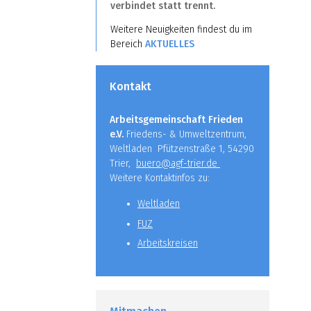
verbindet statt trennt.
Weitere Neuigkeiten findest du im
Bereich
AKTUELLES
Kontakt
Arbeitsgemeinschaft Frieden
e.V.
Friedens- & Umweltzentrum,
Weltladen Pfützenstraße 1, 54290
Trier,
buero@agf-trier.de
Weitere Kontaktinfos zu:
Weltladen
FUZ
Arbeitskreisen