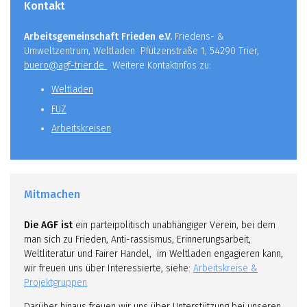
Kontakt
Arbeitsgemeinschaft Frieden e.V.
Friedens- &
Umweltzentrum, Weltladen Pfützenstraße 1, 54290 Trier,
buero@agf-trier.de
Weitere Kontaktinfos zu:
Weltladen
FUZ
Arbeitskreisen
Mitmachen
Die AGF ist
ein parteipolitisch unabhängiger Verein, bei dem
man sich zu Frieden, Anti-rassismus, Erinnerungsarbeit,
Weltliteratur und Fairer Handel, im Weltladen engagieren kann,
wir freuen uns über Interessierte, siehe:
Arbeitskreise &
Projektgruppen
Darüber hinaus freuen wir uns über Unterstützung bei unseren