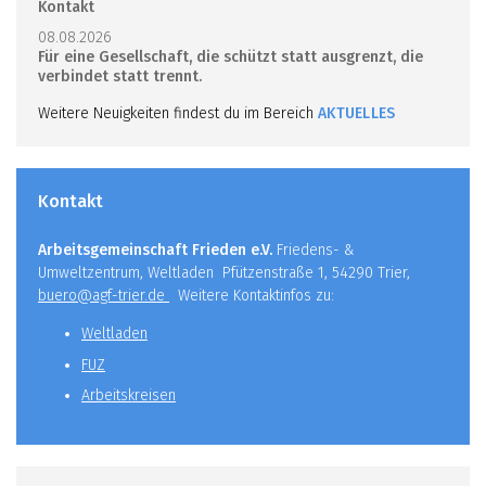
Kontakt
08.08.2026
Für eine Gesellschaft, die schützt statt ausgrenzt, die
verbindet statt trennt.
Weitere Neuigkeiten findest du im Bereich
AKTUELLES
Kontakt
Arbeitsgemeinschaft Frieden e.V.
Friedens- &
Umweltzentrum, Weltladen Pfützenstraße 1, 54290 Trier,
buero@agf-trier.de
Weitere Kontaktinfos zu:
Weltladen
FUZ
Arbeitskreisen