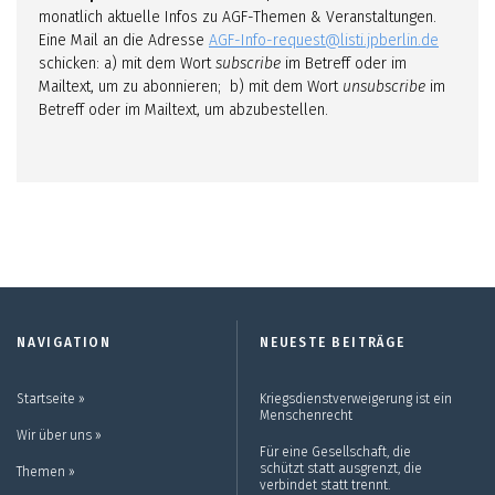
monatlich aktuelle Infos zu AGF-Themen & Veranstaltungen.
Eine Mail an die Adresse
AGF-Info-request@listi.jpberlin.de
schicken: a) mit dem Wort
subscribe
im Betreff oder im
Mailtext, um zu abonnieren; b) mit dem Wort
unsubscribe
im
Betreff oder im Mailtext, um abzubestellen.
NAVIGATION
NEUESTE BEITRÄGE
Startseite ››
Kriegsdienstverweigerung ist ein
Menschenrecht
Wir über uns ››
Für eine Gesellschaft, die
schützt statt ausgrenzt, die
Themen ››
verbindet statt trennt.