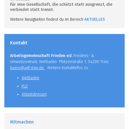
Für eine Gesellschaft, die schützt statt ausgrenzt, die
verbindet statt trennt.
Weitere Neuigkeiten findest du im Bereich
AKTUELLES
Kontakt
Arbeitsgemeinschaft Frieden e.V.
Friedens- &
Umweltzentrum, Weltladen Pfützenstraße 1, 54290 Trier,
buero@agf-trier.de
Weitere Kontaktinfos zu:
Weltladen
FUZ
Arbeitskreisen
Mitmachen