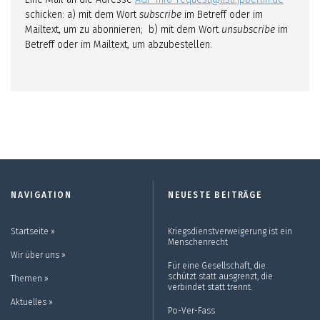
schicken: a) mit dem Wort
subscribe
im Betreff oder im
Mailtext, um zu abonnieren; b) mit dem Wort
unsubscribe
im
Betreff oder im Mailtext, um abzubestellen.
NAVIGATION
NEUESTE BEITRÄGE
Startseite ››
Kriegsdienstverweigerung ist ein
Menschenrecht
Wir über uns ››
Für eine Gesellschaft, die
schützt statt ausgrenzt, die
Themen ››
verbindet statt trennt.
Aktuelles ››
Po-Ver-Fass