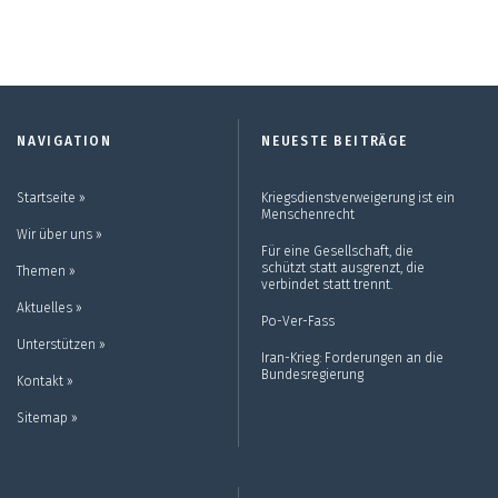
NAVIGATION
NEUESTE BEITRÄGE
Startseite ››
Kriegsdienstverweigerung ist ein
Menschenrecht
Wir über uns ››
Für eine Gesellschaft, die
schützt statt ausgrenzt, die
Themen ››
verbindet statt trennt.
Aktuelles ››
Po-Ver-Fass
Unterstützen ››
Iran-Krieg: Forderungen an die
Bundesregierung
Kontakt ››
Sitemap ››