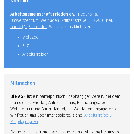
Kontakt
Arbeitsgemeinschaft Frieden e.V.
Friedens- &
Umweltzentrum, Weltladen Pfützenstraße 1, 54290 Trier,
buero@agf-trier.de
Weitere Kontaktinfos zu:
Weltladen
FUZ
Arbeitskreisen
Mitmachen
Die AGF ist
ein parteipolitisch unabhängiger Verein, bei dem
man sich zu Frieden, Anti-rassismus, Erinnerungsarbeit,
Weltliteratur und Fairer Handel, im Weltladen engagieren kann,
wir freuen uns über Interessierte, siehe:
Arbeitskreise &
Projektgruppen
Darüber hinaus freuen wir uns über Unterstützung bei unseren