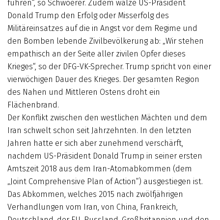
führen“, so Schwoerer. Zudem wälze US-Präsident
Donald Trump den Erfolg oder Misserfolg des
Militäreinsatzes auf die in Angst vor dem Regime und
den Bomben lebende Zivilbevölkerung ab: „Wir stehen
empathisch an der Seite aller zivilen Opfer dieses
Krieges“, so der DFG-VK-Sprecher. Trump spricht von einer
vierwöchigen Dauer des Krieges. Der gesamten Region
des Nahen und Mittleren Ostens droht ein
Flächenbrand.
Der Konflikt zwischen den westlichen Mächten und dem
Iran schwelt schon seit Jahrzehnten. In den letzten
Jahren hatte er sich aber zunehmend verschärft,
nachdem US-Präsident Donald Trump in seiner ersten
Amtszeit 2018 aus dem Iran-Atomabkommen (dem
„Joint Comprehensive Plan of Action“) ausgestiegen ist.
Das Abkommen, welches 2015 nach zwölfjährigen
Verhandlungen vom Iran, von China, Frankreich,
Deutschland, der EU, Russland, Großbritannien und den