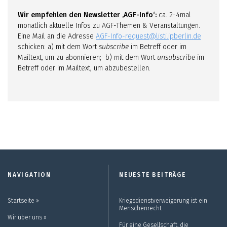
Wir empfehlen den Newsletter ‚AGF-Info‘:
ca. 2-4mal
monatlich aktuelle Infos zu AGF-Themen & Veranstaltungen.
Eine Mail an die Adresse
AGF-Info-request@listi.jpberlin.de
schicken: a) mit dem Wort
subscribe
im Betreff oder im
Mailtext, um zu abonnieren; b) mit dem Wort
unsubscribe
im
Betreff oder im Mailtext, um abzubestellen.
NAVIGATION
NEUESTE BEITRÄGE
Startseite ››
Kriegsdienstverweigerung ist ein
Menschenrecht
Wir über uns ››
Für eine Gesellschaft, die