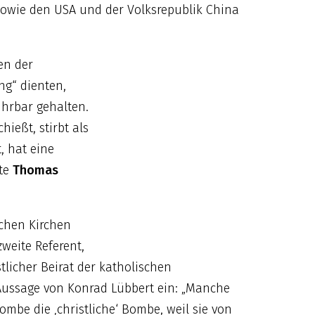
sowie den USA und der Volksrepublik China
en der
ng“ dienten,
hrbar gehalten.
hießt, stirbt als
, hat eine
rte
Thomas
ichen Kirchen
zweite Referent,
stlicher Beirat der katholischen
Aussage von Konrad Lübbert ein: „Manche
be die ‚christliche‘ Bombe, weil sie von