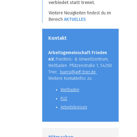
verbindet statt trennt.
Weitere Neuigkeiten findest du im
Bereich
AKTUELLES
Kontakt
Arbeitsgemeinschaft Frieden
e.V.
Friedens- & Umweltzentrum,
Weltladen Pfützenstraße 1, 54290
Trier,
buero@agf-trier.de
Weitere Kontaktinfos zu:
Weltladen
FUZ
Arbeitskreisen