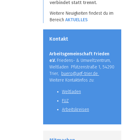
verbindet statt trennt.
Weitere Neuigkeiten findest du im
Bereich
AKTUELLES
Kontakt
Arbeitsgemeinschaft Frieden
e.V.
Friedens- & Umweltzentrum,
Weltladen Pfützenstraße 1, 54290
Trier,
buero@agf-trier.de
Weitere Kontaktinfos zu:
Weltladen
FUZ
Arbeitskreisen