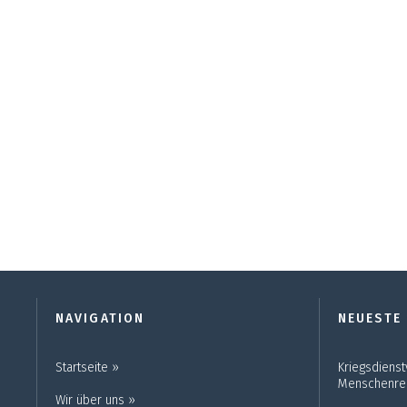
NAVIGATION
NEUESTE
Startseite ››
Kriegsdienst
Menschenre
Wir über uns ››