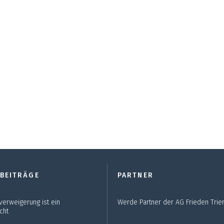
 BEITRÄGE
PARTNER
verweigerung ist ein
Werde Partner der AG Frieden Trier
cht