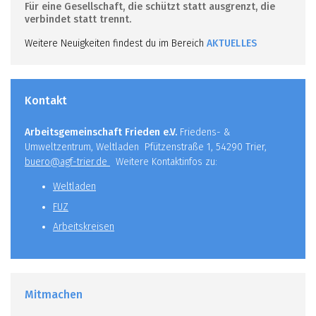
Für eine Gesellschaft, die schützt statt ausgrenzt, die
verbindet statt trennt.
Weitere Neuigkeiten findest du im Bereich
AKTUELLES
Kontakt
Arbeitsgemeinschaft Frieden e.V.
Friedens- &
Umweltzentrum, Weltladen Pfützenstraße 1, 54290 Trier,
buero@agf-trier.de
Weitere Kontaktinfos zu:
Weltladen
FUZ
Arbeitskreisen
Mitmachen