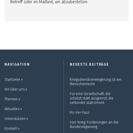
Betreff oder im Mailtext, um abzubestellen.
NAVIGATION
NEUESTE BEITRÄGE
Startseite ››
Kriegsdienstverweigerung ist ein
Menschenrecht
Wir über uns ››
Für eine Gesellschaft, die
schützt statt ausgrenzt, die
Themen ››
verbindet statt trennt.
Aktuelles ››
Po-Ver-Fass
Unterstützen ››
Iran-Krieg: Forderungen an die
Bundesregierung
Kontakt ››