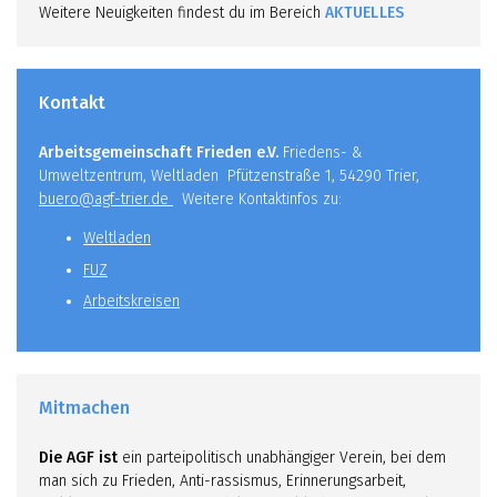
Weitere Neuigkeiten findest du im Bereich
AKTUELLES
Kontakt
Arbeitsgemeinschaft Frieden e.V.
Friedens- &
Umweltzentrum, Weltladen Pfützenstraße 1, 54290 Trier,
buero@agf-trier.de
Weitere Kontaktinfos zu:
Weltladen
FUZ
Arbeitskreisen
Mitmachen
Die AGF ist
ein parteipolitisch unabhängiger Verein, bei dem
man sich zu Frieden, Anti-rassismus, Erinnerungsarbeit,