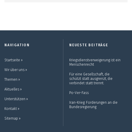
NAVIGATION
NEUESTE BEITRÄGE
Startseite ››
Kriegsdienstverweigerung ist ein
Menschenrecht
Wir über uns ››
Für eine Gesellschaft, die
schützt statt ausgrenzt, die
Themen ››
verbindet statt trennt.
Aktuelles ››
Po-Ver-Fass
Unterstützen ››
Iran-Krieg: Forderungen an die
Bundesregierung
Kontakt ››
Sitemap ››