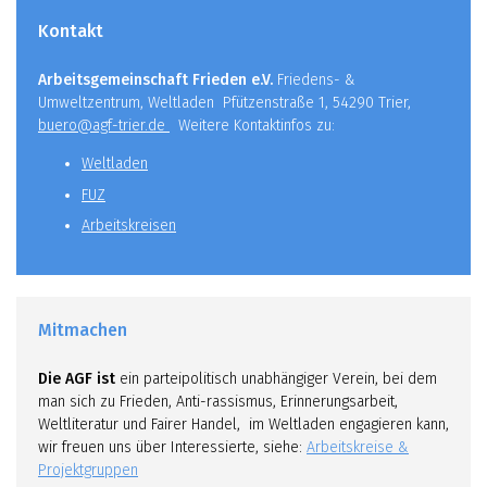
Kontakt
Arbeitsgemeinschaft Frieden e.V.
Friedens- &
Umweltzentrum, Weltladen Pfützenstraße 1, 54290 Trier,
buero@agf-trier.de
Weitere Kontaktinfos zu:
Weltladen
FUZ
Arbeitskreisen
Mitmachen
Die AGF ist
ein parteipolitisch unabhängiger Verein, bei dem
man sich zu Frieden, Anti-rassismus, Erinnerungsarbeit,
Weltliteratur und Fairer Handel, im Weltladen engagieren kann,
wir freuen uns über Interessierte, siehe:
Arbeitskreise &
Projektgruppen