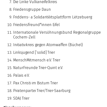
Die Linke Vulkaneifelkreis
Friedensgruppe Daun
Friddens- a Solidaritéitsplattform Lëtzebuerg
Friedensfreund*innen Eifel
Internationale Versöhnungsbund Regionalgruppe
Cochem-Zell
Initiativkreis gegen Atomwaffen (Büchel)
Linksjugend [’solid] Trier
MenschMitmensch e.V. Trier
NaturFreunde Trier-Quint e.V.
Palais e.V.
Pax Christi im Bistum Trier
Piratenpartei Trier/Trier-Saarburg
SDAJ Trier