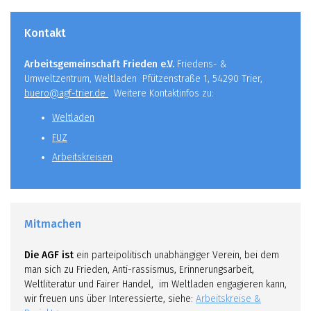
Kontakt
Arbeitsgemeinschaft Frieden e.V.
Friedens- &
Umweltzentrum, Weltladen Pfützenstraße 1, 54290 Trier,
buero@agf-trier.de
Weitere Kontaktinfos zu:
Weltladen
FUZ
Arbeitskreisen
Mitmachen
Die AGF ist
ein parteipolitisch unabhängiger Verein, bei dem
man sich zu Frieden, Anti-rassismus, Erinnerungsarbeit,
Weltliteratur und Fairer Handel, im Weltladen engagieren kann,
wir freuen uns über Interessierte, siehe:
Arbeitskreise &