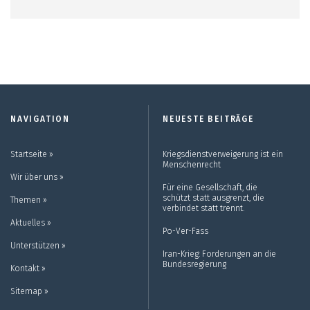
NAVIGATION
NEUESTE BEITRÄGE
Startseite ››
Kriegsdienstverweigerung ist ein
Menschenrecht
Wir über uns ››
Für eine Gesellschaft, die
schützt statt ausgrenzt, die
Themen ››
verbindet statt trennt.
Aktuelles ››
Po-Ver-Fass
Unterstützen ››
Iran-Krieg: Forderungen an die
Bundesregierung
Kontakt ››
Sitemap ››