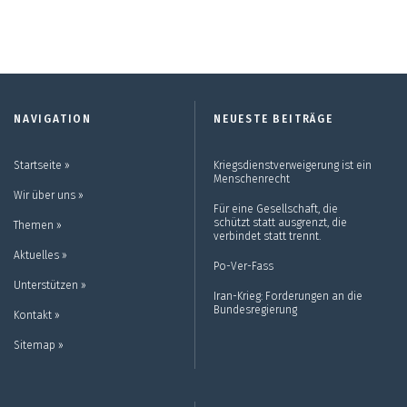
NAVIGATION
NEUESTE BEITRÄGE
Startseite ››
Kriegsdienstverweigerung ist ein
Menschenrecht
Wir über uns ››
Für eine Gesellschaft, die
schützt statt ausgrenzt, die
Themen ››
verbindet statt trennt.
Aktuelles ››
Po-Ver-Fass
Unterstützen ››
Iran-Krieg: Forderungen an die
Bundesregierung
Kontakt ››
Sitemap ››