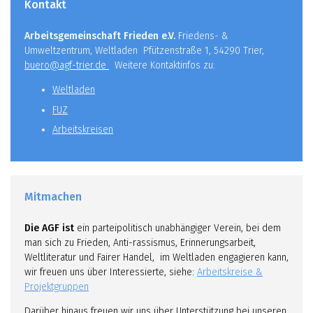
Kontakt
Arbeitsgemeinschaft Frieden e.V.
Friedens- &
Umweltzentrum, Weltladen Pfützenstraße 1, 54290 Trier,
buero@agf-trier.de
Weitere Kontaktinfos zu:
Weltladen
FUZ
Arbeitskreisen
Mitmachen
Die AGF ist
ein parteipolitisch unabhängiger Verein, bei dem
man sich zu Frieden, Anti-rassismus, Erinnerungsarbeit,
Weltliteratur und Fairer Handel, im Weltladen engagieren kann,
wir freuen uns über Interessierte, siehe:
Arbeitskreise &
Projektgruppen
Darüber hinaus freuen wir uns über Unterstützung bei unseren