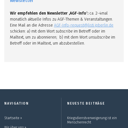
Newsletter
Wir empfehlen den Newsletter ‚AGF-Info‘:
ca. 2-4mal
monatlich aktuelle Infos zu AGF-Themen & Veranstaltungen.
Eine Mail an die Adresse
AGF-Info-request@listi.jpberlin.de
schicken: a) mit dem Wort
subscribe
im Betreff oder im
Mailtext, um zu abonnieren; b) mit dem Wort
unsubscribe
im
Betreff oder im Mailtext, um abzubestellen.
NAVIGATION
NEUESTE BEITRÄGE
Startseite ››
Kriegsdienstverweigerung ist ein
Menschenrecht
Wir über uns ››