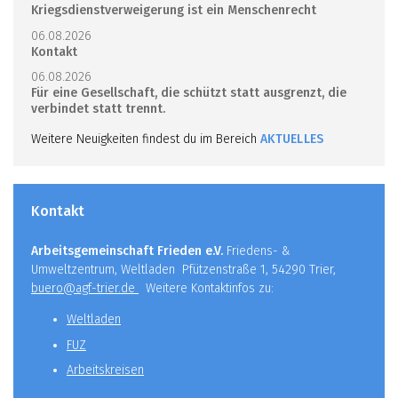
Kriegsdienstverweigerung ist ein Menschenrecht
06.08.2026
Kontakt
06.08.2026
Für eine Gesellschaft, die schützt statt ausgrenzt, die
verbindet statt trennt.
Weitere Neuigkeiten findest du im Bereich
AKTUELLES
Kontakt
Arbeitsgemeinschaft Frieden e.V.
Friedens- &
Umweltzentrum, Weltladen Pfützenstraße 1, 54290 Trier,
buero@agf-trier.de
Weitere Kontaktinfos zu:
Weltladen
FUZ
Arbeitskreisen