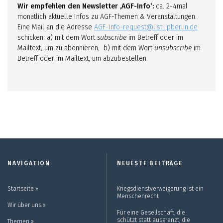
Wir empfehlen den Newsletter ‚AGF-Info‘:
ca. 2-4mal
monatlich aktuelle Infos zu AGF-Themen & Veranstaltungen.
Eine Mail an die Adresse
AGF-Info-request@listi.jpberlin.de
schicken: a) mit dem Wort
subscribe
im Betreff oder im
Mailtext, um zu abonnieren; b) mit dem Wort
unsubscribe
im
Betreff oder im Mailtext, um abzubestellen.
NAVIGATION
NEUESTE BEITRÄGE
Startseite ››
Kriegsdienstverweigerung ist ein
Menschenrecht
Wir über uns ››
Für eine Gesellschaft, die
schützt statt ausgrenzt, die
Themen ››