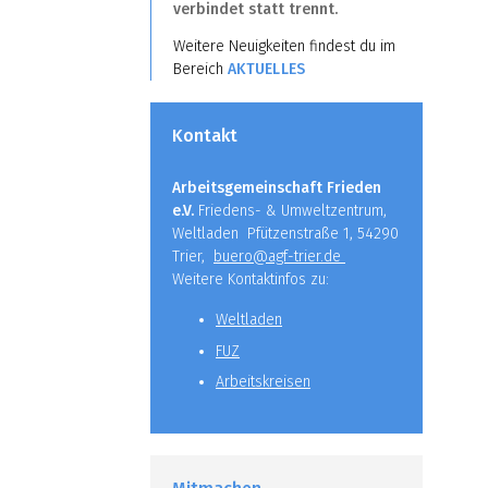
verbindet statt trennt.
Weitere Neuigkeiten findest du im
Bereich
AKTUELLES
Kontakt
Arbeitsgemeinschaft Frieden
e.V.
Friedens- & Umweltzentrum,
Weltladen Pfützenstraße 1, 54290
Trier,
buero@agf-trier.de
Weitere Kontaktinfos zu:
Weltladen
FUZ
Arbeitskreisen