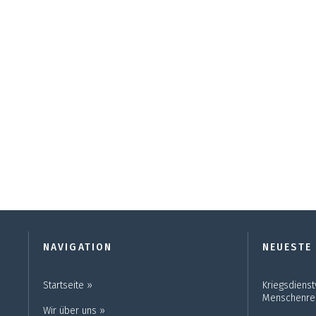
NAVIGATION
NEUESTE
Startseite ››
Kriegsdienst
Menschenre
Wir über uns ››