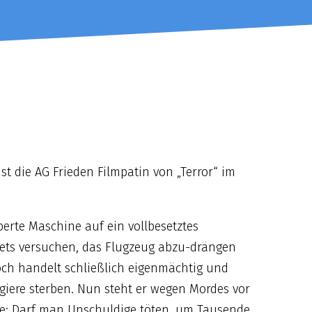
t die AG Frieden Filmpatin von „Terror“ im
perte Maschine auf ein vollbesetztes
jets versuchen, das Flugzeug abzu-drängen
och handelt schließlich eigenmächtig und
agiere sterben. Nun steht er wegen Mordes vor
age: Darf man Unschuldige töten, um Tausende