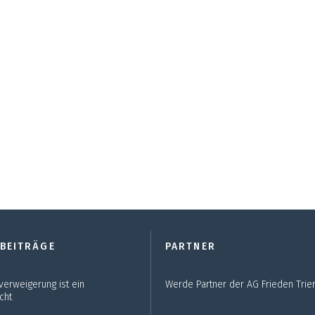
 BEITRÄGE
PARTNER
verweigerung ist ein
Werde Partner der AG Frieden Trier
cht